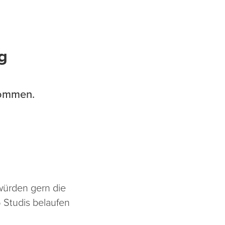
g
nommen.
 würden gern die
Studis belaufen