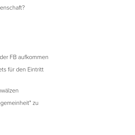
denschaft?
ie der FB aufkommen
 für den Eintritt
zuwälzen
llgemeinheit" zu