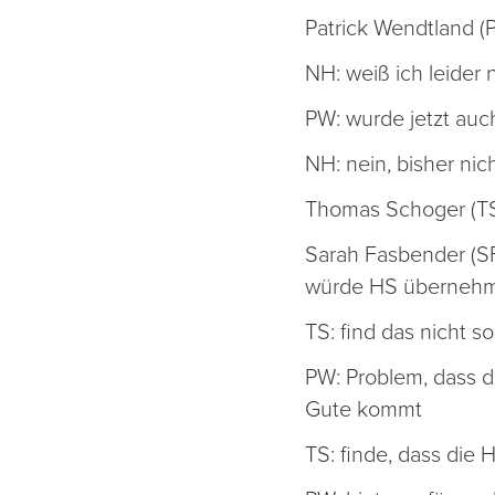
Patrick Wendtland (
NH: weiß ich leider 
PW: wurde jetzt auc
NH: nein, bisher nic
Thomas Schoger (TS)
Sarah Fasbender (SF
würde HS übernehme
TS: find das nicht s
PW: Problem, dass de
Gute kommt
TS: finde, dass die