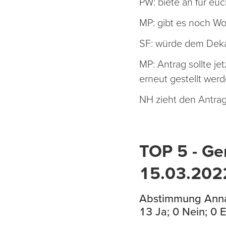
PW: biete an für eu
MP: gibt es noch W
SF: würde dem Deka
MP: Antrag sollte j
erneut gestellt wer
NH zieht den Antrag
TOP 5 - Ge
15.03.202
Abstimmung Anna
13 Ja; 0 Nein; 0 