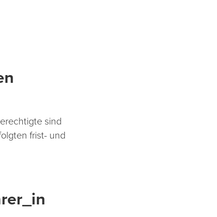
en
rechtigte sind
lgten frist- und
rer_in