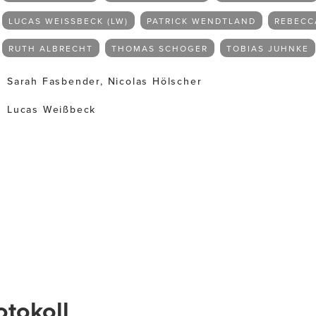
LUCAS WEISSBECK (LW)
PATRICK WENDTLAND
REBECC
RUTH ALBRECHT
THOMAS SCHOGER
TOBIAS JUHNKE
Sarah Fasbender, Nicolas Hölscher
Lucas Weißbeck
otokoll