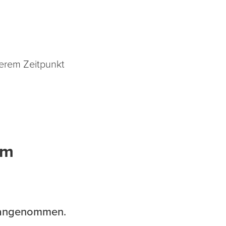
terem Zeitpunkt
om
ig angenommen.