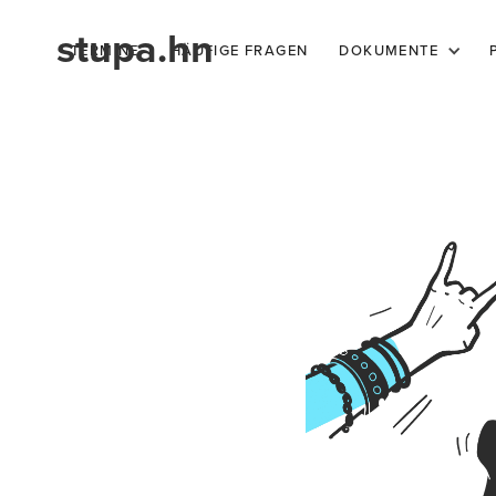
s
t
u
p
a.hn
TERMINE
HÄUFIGE FRAGEN
DOKUMENTE