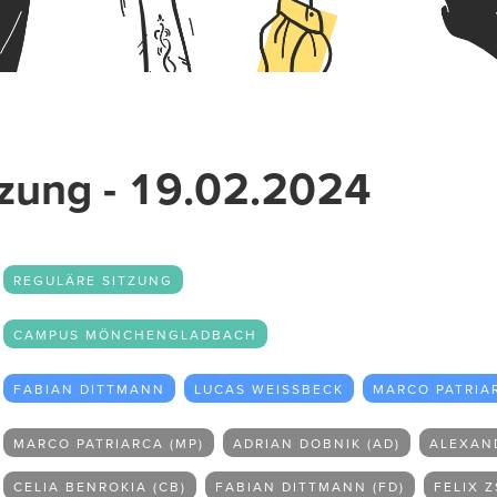
tzung - 19.02.2024
REGULÄRE SITZUNG
CAMPUS MÖNCHENGLADBACH
FABIAN DITTMANN
LUCAS WEISSBECK
MARCO PATRIA
MARCO PATRIARCA (MP)
ADRIAN DOBNIK (AD)
ALEXAND
CELIA BENROKIA (CB)
FABIAN DITTMANN (FD)
FELIX 