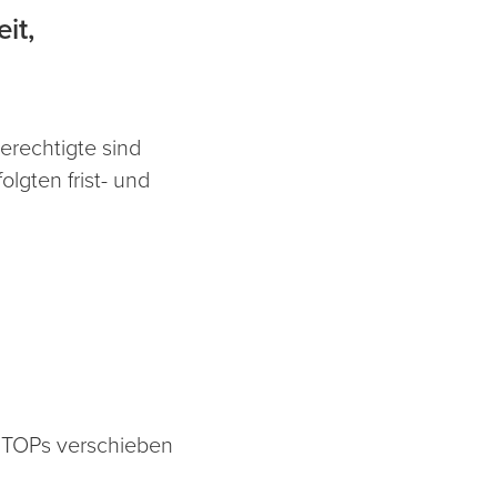
it,
rechtigte sind
lgten frist- und
n TOPs verschieben