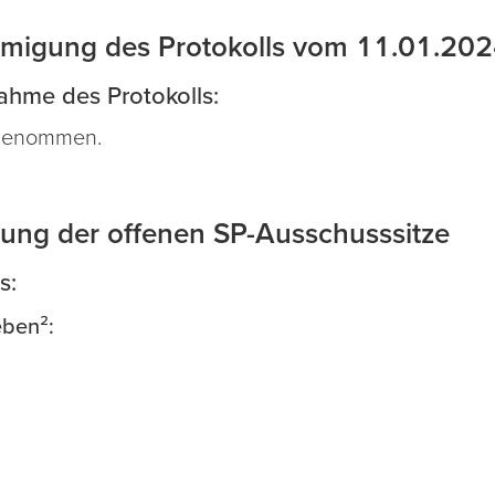
migung des Protokolls vom 11.01.20
hme des Protokolls:
angenommen.
zung der offenen SP-Ausschusssitze
s:
ben²: