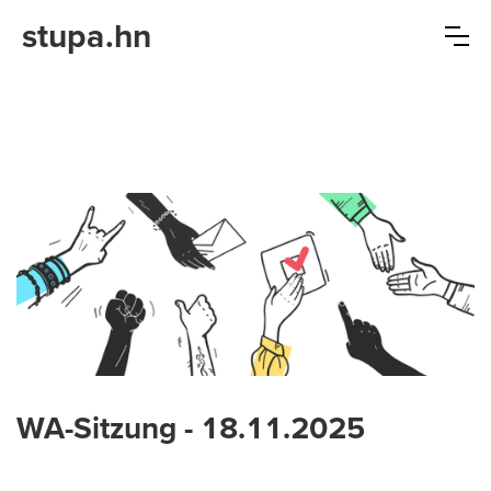
s
t
u
p
a.hn
WA-Sitzung - 18.11.2025